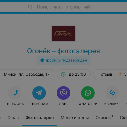
Поиск мест и событий
Огонёк – фотогалерея
Профиль подтвержден
Минск, пл. Свободы, 17
до 23:00
1 отзыв
5
АТЬ
ТЕЛЕФОНЫ
TELEGRAM
VIBER
WHATSAPP
МАРШРУТ
1
а
О нас
Фотогалерея
Меню и цены
Отзывы
Ск