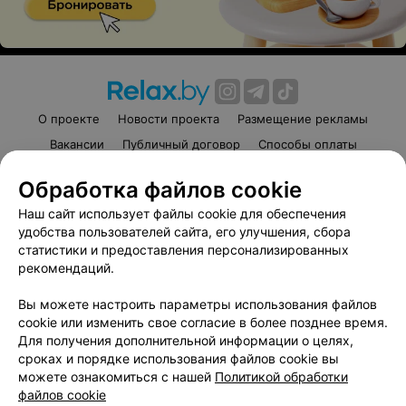
Ностальгия, полендвица
25 руб.
47 руб.
О проекте
Новости проекта
Размещение рекламы
Вакансии
Публичный договор
Способы оплаты
Публичный договор по использованию сервиса
Обработка файлов cookie
«Афиша»
Северный улов (рыбная
Сало соленое
Наш сайт использует файлы cookie для обеспечения
Пользовательское соглашение
тарелка)
фермерское
удобства пользователей сайта, его улучшения, сбора
Написать в поддержку
295 г • Скумбрия копченая,
305 г • Три вида сала (белое
статистики и предоставления персонализированных
бутерброд со шпротами,
Украинское, грудинка,
Связаться по вопросам сотрудничества
рекомендаций.
лосось свежесоленый,
Адидас), бородинский хлеб,
Написать руководителю relax.by
тунец копченый, марлин
зеленый лук, горчица, хрен
41 руб.
37 руб.
Вы можете настроить параметры использования файлов
Персональные настройки cookie
cookie или изменить свое согласие в более позднее время.
Для получения дополнительной информации о целях,
Обработка персональных данных
сроках и порядке использования файлов cookie вы
можете ознакомиться с нашей
Политикой обработки
файлов cookie