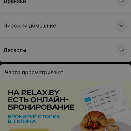
Драники
Ассорти из
Икра по блату
маринованных грибов
70 г • Бриошь, сливочное
Пирожки домашние
масло, лососевая красная
220 г • Грузди, опята,
икра
маслята, лук красный,
клюква
23 руб.
29 руб.
Десерты
Часто просматривают
Таежный деликатес
Генеральская закуска
(мясная нарезка)
260 г • Заливное из
говяжьих щек, соус релиш
290 г • Пастрома курина
копченая, вяленая говядина,
балык из свинины, колбаса